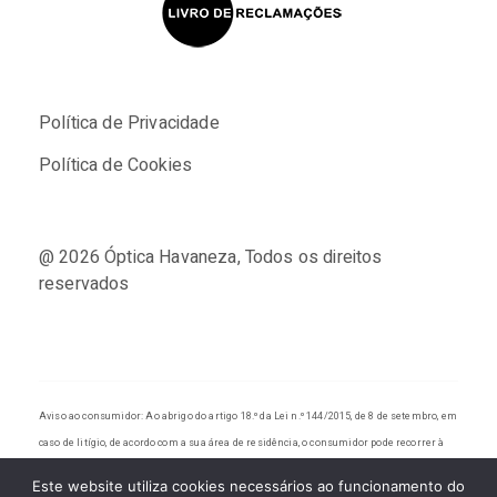
Política de Privacidade
Política de Cookies
@ 2026
Óptica Havaneza
, Todos os direitos
reservados
Aviso ao consumidor: Ao abrigo do artigo 18.º da Lei n.º 144/2015, de 8 de setembro, em
caso de litígio, de acordo com a sua área de residência, o consumidor pode recorrer à
PLATAFORMA EUROPEIA DE RESOLUÇÃO DE LITÍGIOS EM LINHA disponível em:
Este website utiliza cookies necessários ao funcionamento do
http://ec.europa.eu/consumers/odr
, ou, em alternativa, às entidades de resolução