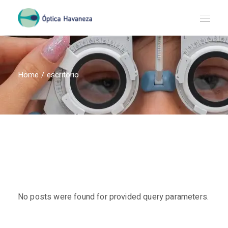
Skip
to
the
content
Home
escritorio
No posts were found for provided query parameters.