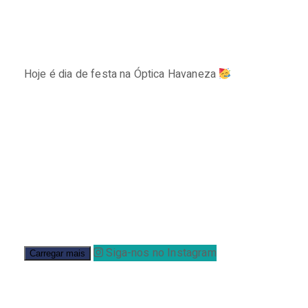
Hoje é dia de festa na Óptica Havaneza
⠀⠀⠀⠀⠀⠀⠀⠀⠀
Siga-nos no Instagram
Carregar mais