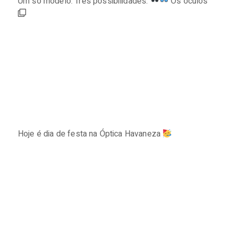
Um só modelo. Três possibilidades.
Os óculos
Hoje é dia de festa na Óptica Havaneza
⠀⠀⠀⠀⠀⠀⠀⠀⠀