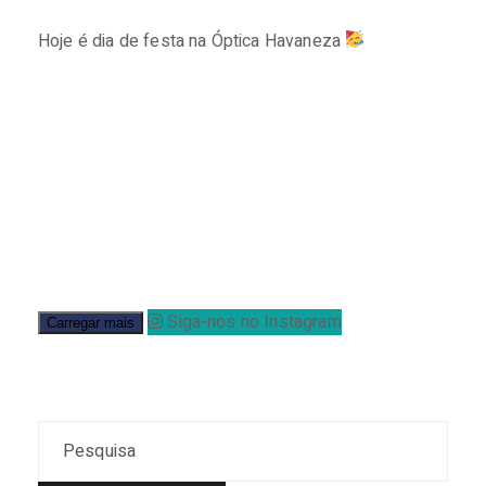
Hoje é dia de festa na Óptica Havaneza
⠀⠀⠀⠀⠀⠀⠀⠀⠀
Siga-nos no Instagram
Carregar mais
Search