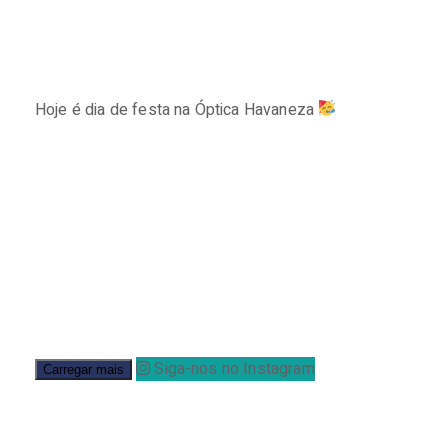
Hoje é dia de festa na Óptica Havaneza
⠀⠀⠀⠀⠀⠀⠀⠀⠀
Siga-nos no Instagram
Carregar mais