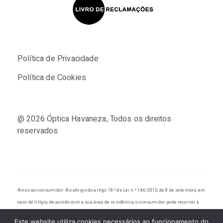
Política de Privacidade
Política de Cookies
@ 2026
Óptica Havaneza
, Todos os direitos
reservados
Aviso ao consumidor: Ao abrigo do artigo 18.º da Lei n.º 144/2015, de 8 de setembro, em
caso de litígio, de acordo com a sua área de residência, o consumidor pode recorrer à
PLATAFORMA EUROPEIA DE RESOLUÇÃO DE LITÍGIOS EM LINHA disponível em:
Este website utiliza cookies necessários ao funcionamento do