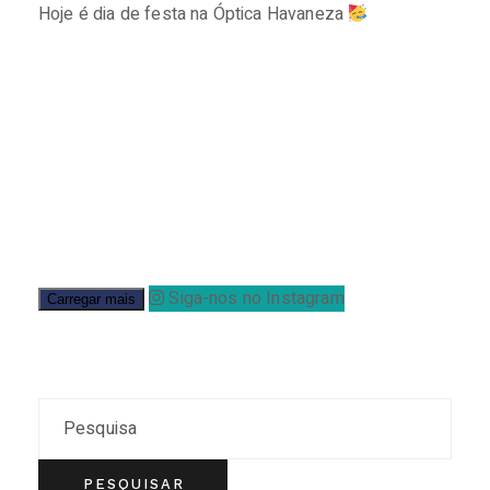
Hoje é dia de festa na Óptica Havaneza
⠀⠀⠀⠀⠀⠀⠀⠀⠀
Siga-nos no Instagram
Carregar mais
Search
PESQUISAR