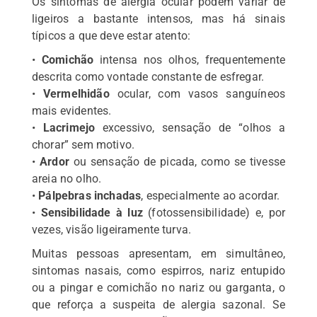
Os sintomas de alergia ocular podem variar de
ligeiros a bastante intensos, mas há sinais
típicos a que deve estar atento:
•
Comichão
intensa nos olhos, frequentemente
descrita como vontade constante de esfregar.
•
Vermelhidão
ocular, com vasos sanguíneos
mais evidentes.
•
Lacrimejo
excessivo, sensação de “olhos a
chorar” sem motivo.
•
Ardor
ou sensação de picada, como se tivesse
areia no olho.
•
Pálpebras
inchadas
, especialmente ao acordar.
•
Sensibilidade à luz
(fotossensibilidade) e, por
vezes, visão ligeiramente turva.
Muitas pessoas apresentam, em simultâneo,
sintomas nasais, como espirros, nariz entupido
ou a pingar e comichão no nariz ou garganta, o
que reforça a suspeita de alergia sazonal. Se